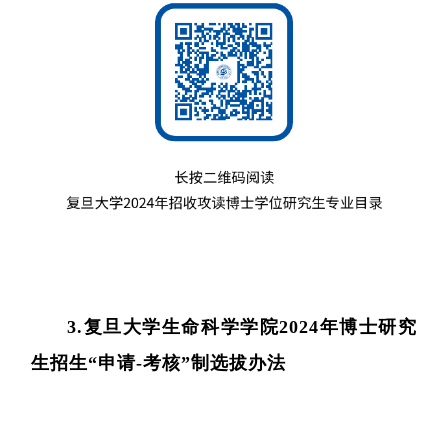
核酸
蛋白质
代谢
单细胞与
分子与
类器官与
创新医
3.复旦大学生命科学学院2024年博士研究
创新药物
生招生“申请-考核”制选拔办法
微生
生