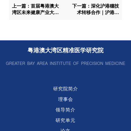
上一篇：首届粤港澳大
下一篇：深化沪港穗技
湾区未来健康产业大会
术转移合作｜沪港智
在广州南沙圆满召开
联・创研路演季（广州
场）暨“金谷”路演活动
成功举办
粤港澳大湾区精准医学研究院
GREATER BAY AREA INSTITUTE OF PRECISION MEDICINE
研究院简介
理事会
领导简介
研究单元
论文