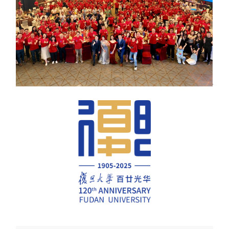
分子与
类器官与
创新医
创新药物
微生
生
院
实验