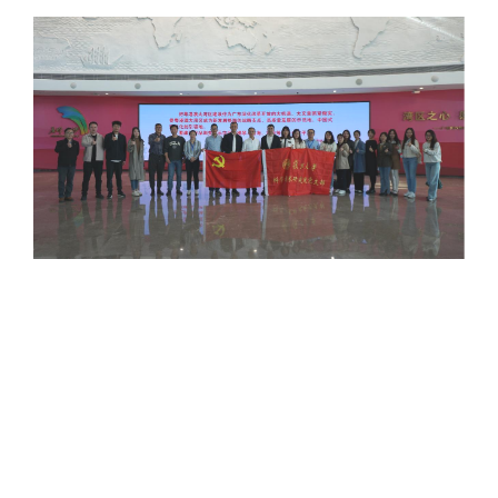
精准医
核酸
蛋白质
代谢
单细胞与
分子与
类器官与
创新医
创新药物