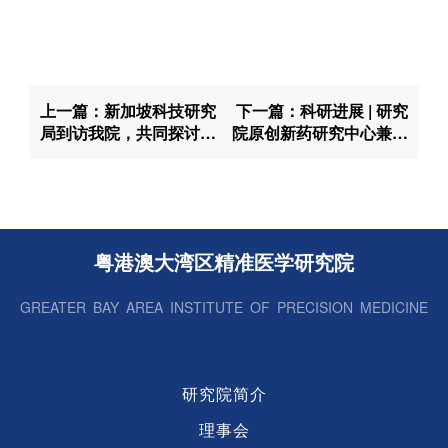
微生
院
生
实验
上一篇：新加坡科技研究
下一篇：科研进展 | 研究
局到访我院，共同探讨生
院原创新药研究中心兼职
物医药与健康领域合作
教授徐彦辉等系统描绘转
录起始连续动态全过程
粤港澳大湾区精准医学研究院
GREATER BAY AREA INSTITUTE OF PRECISION MEDICINE
研究院简介
理事会