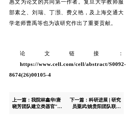
惠文为论文的共同第一作者。复旦大学教师服
部素之、刘瑞、丁澦、费义艳，及上海交通大
学老师曹禹等也为该研究作出了重要贡献。
论文链接：
https://www.cell.com/cell/abstract/S0092-
8674(26)00105-4
上一篇：我院林鑫华/唐
下一篇：科研进展 | 研究
晓芳团队建立类器官“延
员粟武/姚贵阳团队联合
时摄影”模型，绘制肺鳞
开发ansamer调控双环
癌起始的时空演化图谱
肽，实现对整合素αvβ3
和αvβ6的高选择性肿瘤
靶向