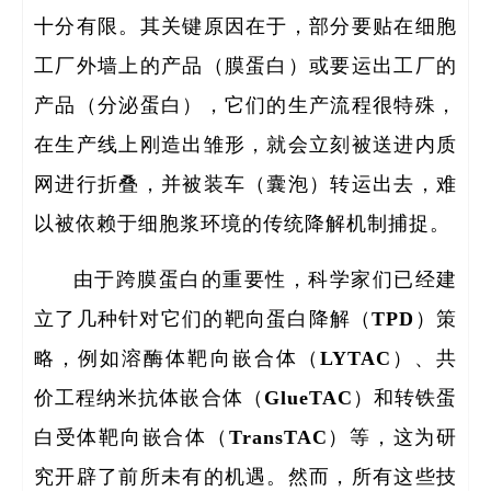
十分有限。其关键原因在于，部分要贴在细胞
工厂外墙上的产品（膜蛋白）或要运出工厂的
产品（分泌蛋白），它们的生产流程很特殊，
在生产线上刚造出雏形，就会立刻被送进内质
网进行折叠，并被装车（囊泡）转运出去，难
全职
以被依赖于细胞浆环境的传统降解机制捕捉。
人
由于跨膜蛋白的重要性，科学家们已经建
博士
立了几种针对它们的靶向蛋白降解（TPD）策
略，例如溶酶体靶向嵌合体（LYTAC）、共
价工程纳米抗体嵌合体（GlueTAC）和转铁蛋
白受体靶向嵌合体（TransTAC）等，这为研
究开辟了前所未有的机遇。然而，所有这些技