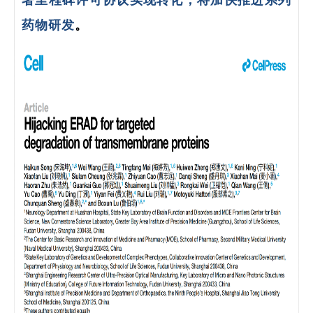
署里程碑许可协议实现转化，将加快推进系列
药物研发
。
研
学
领