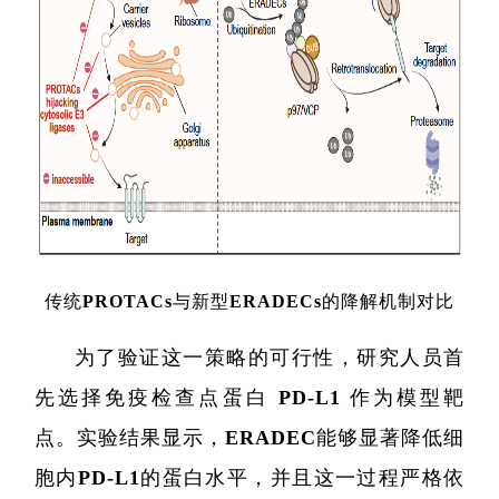
代谢
单细胞与
分子与
类器官与
创新医
创新药物
传统PROTACs与新型ERADECs的降解机制对比
微生
为了验证这一策略的可行性，研究人员首
生
先选择免疫检查点蛋白 PD-L1 作为模型靶
实验
点。实验结果显示，ERADEC能够显著降低细
胞内PD-L1的蛋白水平，并且这一过程严格依