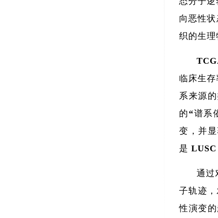
态分子逻
向恶性状
织的生理
TC
临床生存
系来源的
的“谱系
变，并显
是 LU
通过
子轨迹，
性演变的