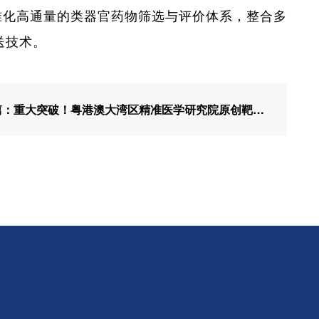
准化高通量的类器官药物筛选与评价体系，整合多
送技术。
下一篇：重大突破！粤港澳大湾区精准医学研究院原创靶向蛋白降解技术ERADEC登上《Cell》 相关专利已成功转化！