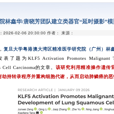
代谢组学平
单细胞与空间组
院林鑫华/唐晓芳团队建立类器官“延时摄影”
分子与细胞影像
026-02-06 20:30:00 作者： 来源：
类器官与细胞治
创新医疗器械
，
复旦大学粤港澳大湾区精准医学研究院（广州）林
发表了题为
KLF5 Activation Promotes Malignant 
创新药物临床前研
 Cell Carcinoma
的文章。
该研究利用精准操作遗传
微生物组学平
如何劫持转录程序并重构细胞代谢，从而启动肺鳞癌的
生物样本库
实验动物中