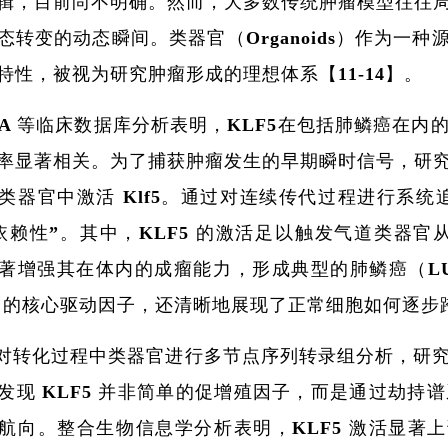
辑，目前尚不明确。然而，大多数传统肿瘤模型往往
态转变的动态瞬间。类器官（Organoids）作为一种
特性，被视为研究肿瘤形成的理想体系【11-14】。
GA 等临床数据库分析表明，KLF5在包括肺鳞癌在
率显著相关。为了捕获肿瘤发生的早期瞬时信号，研
类器官中激活 Klf5。通过对连续传代过程进行系统追
依赖性”。其中，KLF5 的激活足以触发气道类器官
著增强其在体内的成瘤能力，形成典型的肺鳞癌（LUS
SC 的核心驱动因子，还清晰地展现了正常细胞如何逐
对转化过程中类器官进行多节点序列转录组分析，研
发现 KLF5 并非简单的促增殖因子，而是通过劫
航向。整合生物信息学分析表明，KLF5 激活显著上调