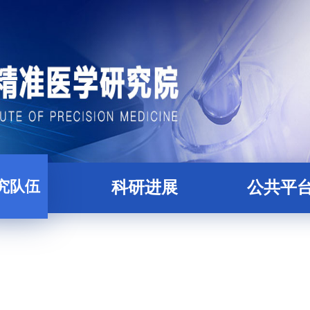
究队伍
科研进展
公共平
科研人员
论文
精准医学大数据
才培养
项目
核酸组学平
后合作导师
蛋白质与糖组学