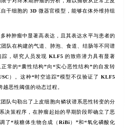
局限于对终末期肿瘤的分析，难以捕获从正常上皮
源自干细胞的 3D 微器官模型，能够在体外维持组
内的多种肿瘤中显著高表达，且其表达水平与患者的
究团队在构建的气道、肺泡、食道、结肠等不同谱
踪，研究人员发现 KLF5 的致癌潜力具有显著
从正常的“囊性结构”向“实心恶性结构”的自发转
C）。这种“时空追踪”模型不仅验证了 KLF5
步跨越恶性阈值的动态过程。
究团队勾勒出了上皮细胞向鳞状谱系恶性转变的分
持谱系决策程序，在肿瘤起始的早期阶段即确立了恶
了“核糖体生物合成（RiBi）”和“氧化磷酸化