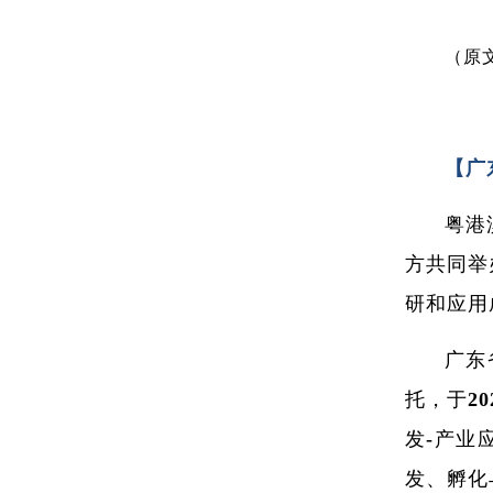
（原
【广
粤港
方共同举
研和应用
广东
托，于2
发-产业
发、孵化