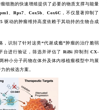
为肿瘤细胞的快速增殖提供了必要的物质支撑与能量
1、Rps7、Cox5b、Cox6C，不仅显著抑制了
F5 驱动的肿瘤维持高度依赖于其劫持的生物合成
略，识别了针对这类“代谢成瘾”肿瘤的治疗脆弱
进行验证，筛选并评估了 RiBi 抑制剂 CX-
究发现，这两种小分子药物在体外及体内移植瘤模型中均展
潜力的候选方案。