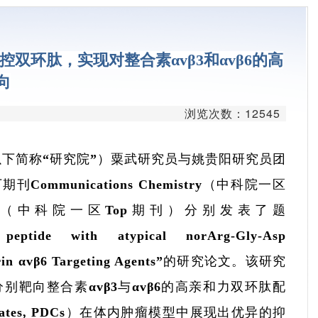
台
学平台
调控双环肽，实现对整合素αvβ3和αvβ6的高
平台
向
疗平台
浏览次数：12545
平台
下简称“研究院”）粟武研究员与姚贵阳研究员团
发平台
munications Chemistry（中科院一区
台
al Edition（中科院一区Top期刊）分别发表了题
peptide with atypical norArg-Gly-Asp
心
Integrin αvβ6 Targeting Agents”的研究论文。该研究
别靶向整合素αvβ3与αvβ6的高亲和力双环肽配
ugates, PDCs）在体内肿瘤模型中展现出优异的抑