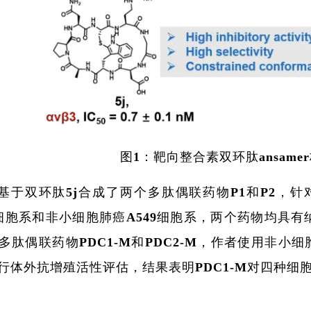
图1：靶向整合素双环肽ansam
基于双环肽5j合成了两个多肽偶联药物P1和P2，针对
31细胞系和非小细胞肺癌A549细胞系，两个药物均具有
多肽偶联药物PDC1-M和PDC2-M，作者使用非小细
行体外抗增殖活性评估，结果表明PDC1-M对四种细