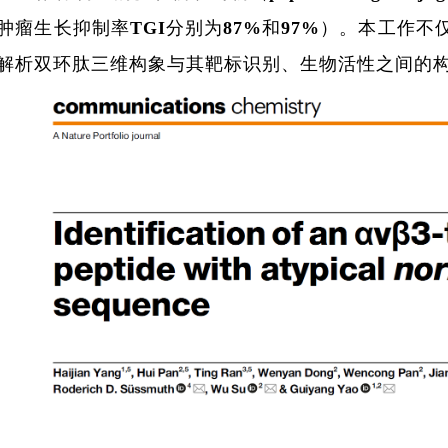
肿瘤生长抑制率TGI分别为87%和97%）。本工作不仅
解析双环肽三维构象与其靶标识别、生物活性之间的