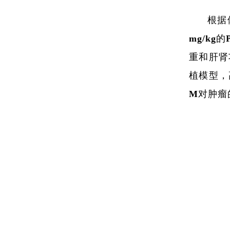
根据
mg/kg
重和肝肾
植模型，
M对肿瘤