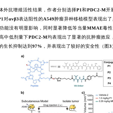
体外抗增殖活性结果，作者分别选择P1和PDC2-M开
的P1对αvβ3表达阳性的A549肿瘤异种移植模型表现出
功能没有明显影响，同时显著降低等当量MMAE毒性（图
高中低剂量下PDC2-M均表现出了显著的抗肿瘤效应，且呈
的生长抑制达到97%，并表现出了较好的安全性（图3