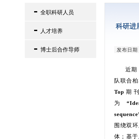
领导简介
全职科研人员
研究单元
科研进展
人才培养
博士后合作导师
发布日期：2
近期
队联合柏林
Top期刊
为“Ident
sequenc
围绕双环
体；基于上