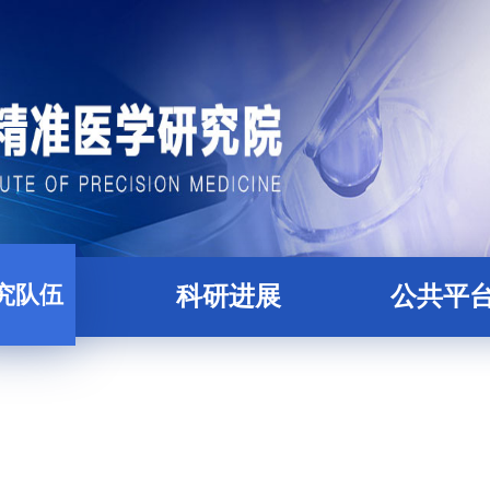
究队伍
科研进展
公共平
科研人员
论文
精准医学大数据
才培养
项目
核酸组学平
后合作导师
蛋白质与糖组学