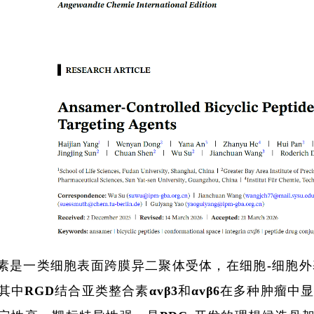
素是一类细胞表面跨膜异二聚体受体，在细胞-细胞
其中RGD结合亚类整合素αvβ3和αvβ6在多种肿瘤