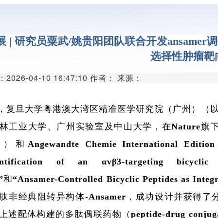
代谢组学平
单细胞与空间组
 | 研究员粟武/姚贵阳团队联合开发ansamer
分子与细胞影像
选择性肿瘤靶
类器官与细胞治
026-04-10 16:47:10 作者： 来源：
创新医疗器械
，复旦大学粤港澳大湾区精准医学研究院（广州）（以
创新药物临床前研
工业大学、广州实验室及中山大学，在Nature旗下期刊Com
微生物组学平
）和Angewandte Chemie Internation
生物样本库
ification of an αvβ3-targeting bicyclic 
实验动物中
e”和“Ansamer-Controlled Bicyclic Peptides as 
肽非经典阻转异构体-Ansamer，成功设计并获得了分
述配体构建的多肽偶联药物（peptide-drug conj