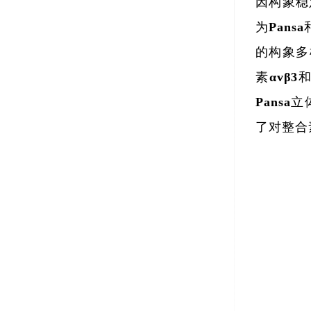
因构象稳
为Pan
的构象多
素αvβ3
Pans
了对整合