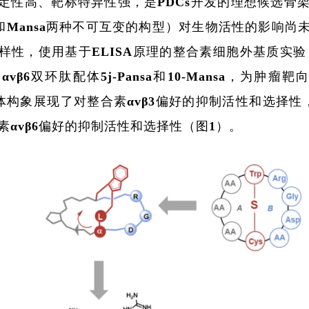
定性高、靶标特异性强，是PDCs开发的理想候选骨架，
sa和Mansa两种不可互变的构型）对生物活性的影响尚
样性，使用基于ELISA原理的整合素细胞外基质实
和αvβ6双环肽配体5j-Pansa和10-Mansa，
a立体构象展现了对整合素αvβ3偏好的抑制活性和选择性，
素αvβ6偏好的抑制活性和选择性（图1）。