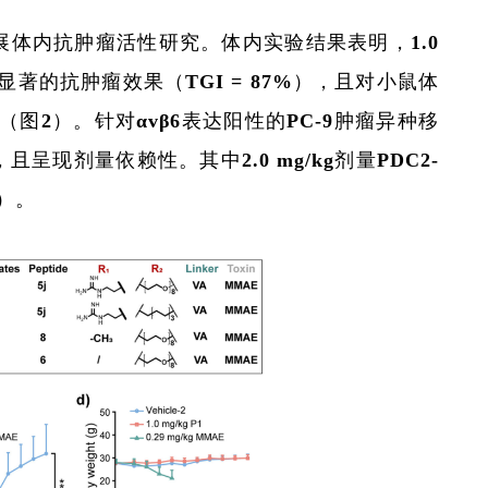
展体内抗肿瘤活性研究。体内实验结果表明，1.0
了显著的抗肿瘤效果（TGI = 87%），且对小鼠体
2）。针对αvβ6表达阳性的PC-9肿瘤异种移
现剂量依赖性。其中2.0 mg/kg剂量PDC2-
）。