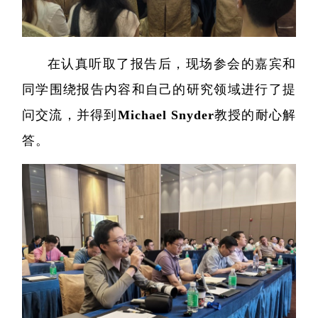
在认真听取了报告后，现场参会的嘉宾和
精准医
同学围绕报告内容和自己的研究领域进行了提
核酸
问交流，并得到Michael Snyder教授的耐心解
蛋白质
答。
代谢
单细胞与
分子与
类器官与
创新医