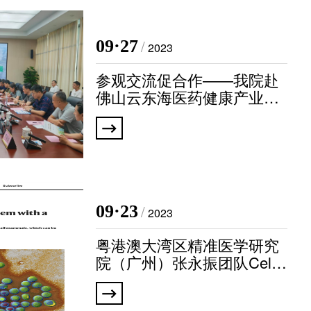
台
学平台
09·27
/
2023
平台
参观交流促合作——我院赴
佛山云东海医药健康产业园
疗平台
参观交流
平台
发平台
台
09·23
/
2023
粤港澳大湾区精准医学研究
心
院（广州）张永振团队Cell
文章获Nature研究亮点（Re
search highlights）推荐