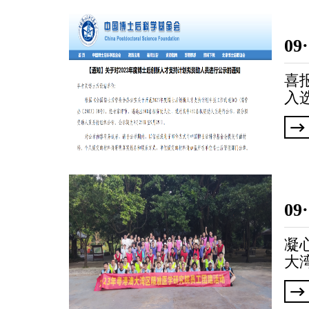
领导简介
研究单元
09
喜
入选
09
凝
大
州