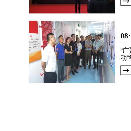
08
“
动