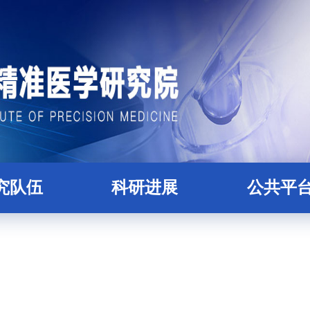
究队伍
科研进展
公共平
科研人员
论文
精准医学大数据
才培养
项目
核酸组学平
后合作导师
蛋白质与糖组学