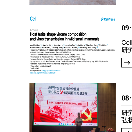
09
Ce
研
队
型
种
08
研
弘