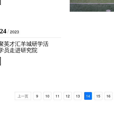
·24
/
2023
广聚英才汇羊城研学活
”学员走进研究院
上一页
9
10
11
12
13
14
15
16