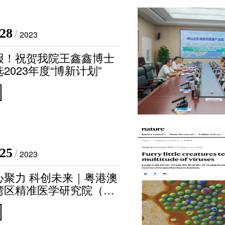
代谢组学平
单细胞与空间组
·28
/
2023
分子与细胞影像
报！祝贺我院王鑫鑫博士
2023年度“博新计划”
类器官与细胞治
创新医疗器械
创新药物临床前研
微生物组学平
·25
/
2023
生物样本库
心聚力 科创未来｜粤港澳
实验动物中
湾区精准医学研究院（广
）2023年团建活动