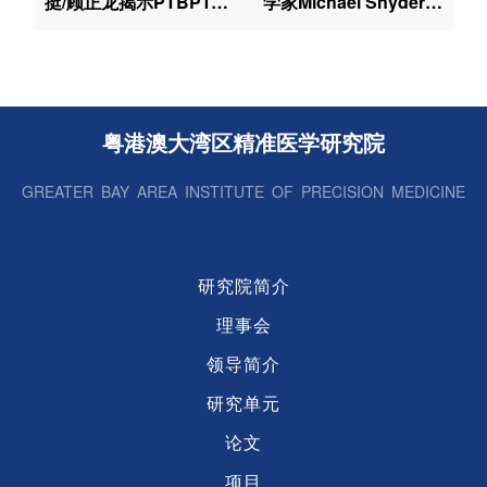
挺/顾正龙揭示PTBP1可
学家Michael Snyder教
调控NDUFV3外显子跳
授到院访问并作专题报
跃影响细胞衰老及线粒
告
体功能
粤港澳大湾区精准医学研究院
GREATER BAY AREA INSTITUTE OF PRECISION MEDICINE
研究院简介
理事会
领导简介
研究单元
论文
项目