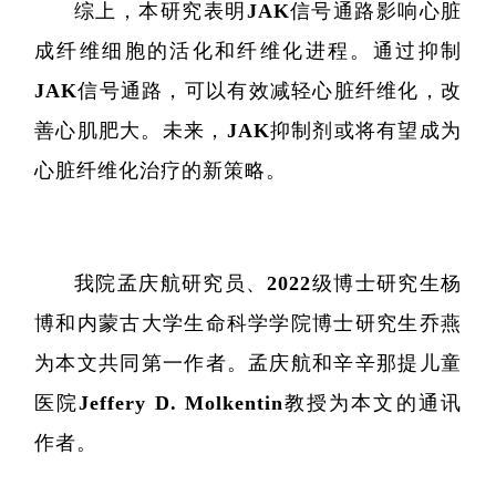
综上，本研究表明JAK信号通路影响心脏
代谢
成纤维细胞的活化和纤维化进程。通过抑制
单细胞与
JAK信号通路，可以有效减轻心脏纤维化，改
善心肌肥大。未来，JAK抑制剂或将有望成为
分子与
心脏纤维化治疗的新策略。
类器官与
创新医
创新药物
我院孟庆航研究员、2022级博士研究生杨
博和内蒙古大学生命科学学院博士研究生乔燕
微生
为本文共同第一作者。孟庆航和辛辛那提儿童
生
医院Jeffery D. Molkentin教授为本文的通讯
实验
作者。