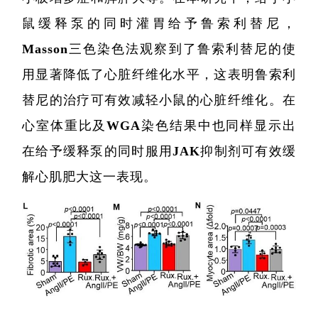
鼠缓释泵的同时灌胃给予鲁索利替尼，
Masson三色染色法观察到了鲁索利替尼的使
用显著降低了心脏纤维化水平，这表明鲁索利
替尼的治疗可有效减轻小鼠的心脏纤维化。在
心室体重比及WGA染色结果中也同样显示出
在给予缓释泵的同时服用JAK抑制剂可有效缓
解心肌肥大这一表现。
精准医
核酸
蛋白质