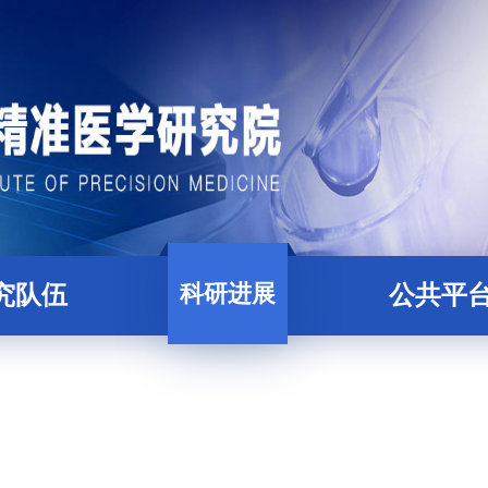
科研进展
究队伍
公共平
科研人员
论文
精准医学大数据
才培养
项目
核酸组学平
后合作导师
蛋白质与糖组学