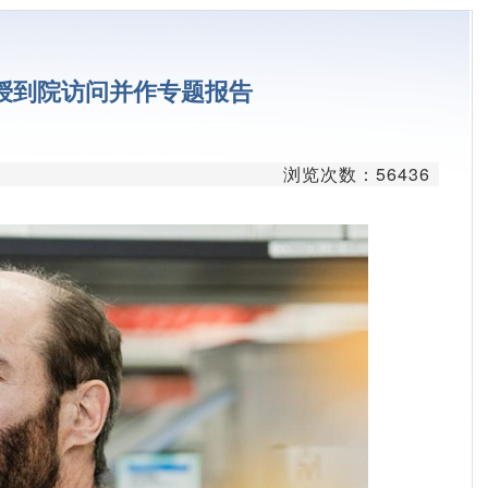
台
学平台
er教授到院访问并作专题报告
平台
疗平台
浏览次数：56436
平台
发平台
台
心