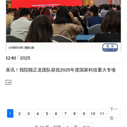
/
2025
12·01
喜讯！我院顾正龙团队获批2025年度国家科技重大专项
下一
1
2
3
4
5
6
7
8
9
10
11
页
共 24 页，到第
页