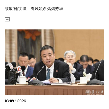
博士
​致敬“她”力量—春风如妳 熠熠芳华
/
2026
03·09