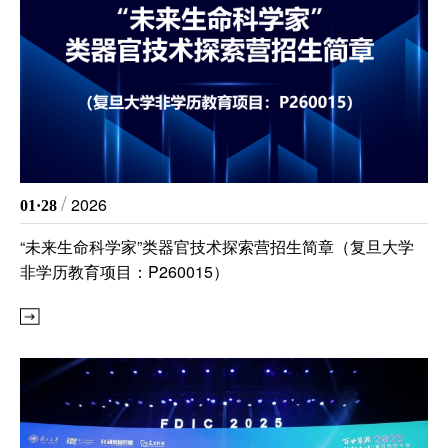
代谢
单细胞与
分子与
类器官与
创新医
/
2026
01·28
创新药物
“未来生命科学家”类器官技术探索营招生简章（复旦大学
非学历教育项目：P260015）
微生
生
实验