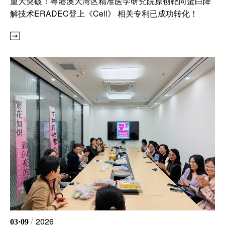
重大突破！粤港澳大湾区精准医学研究院原创靶向蛋白降
解技术ERADEC登上《Cell》 相关专利已成功转化！
全职
人
/
2026
03·09