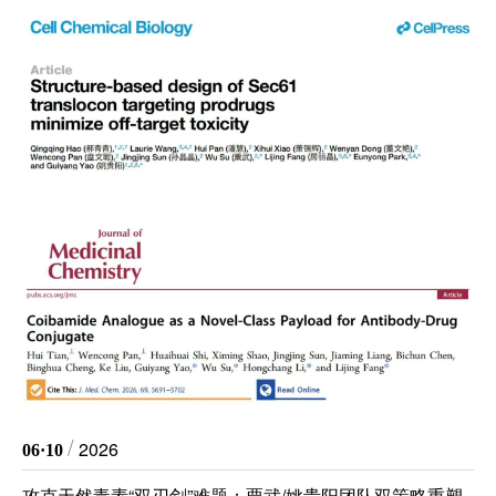
/
2026
06·10
攻克天然毒素“双刃剑”难题：粟武/姚贵阳团队双策略重塑