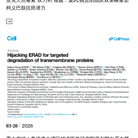
柯义巴肽抗癌潜力
研
学
领
研
/
2026
03·20