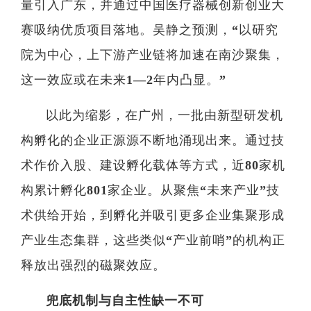
量引入广东，并通过中国医疗器械创新创业大
精准医
赛吸纳优质项目落地。吴静之预测，“以研究
核酸
院为中心，上下游产业链将加速在南沙聚集，
蛋白质
这一效应或在未来1—2年内凸显。”
代谢
以此为缩影，在广州，一批由新型研发机
单细胞与
构孵化的企业正源源不断地涌现出来。通过技
术作价入股、建设孵化载体等方式，近80家机
分子与
构累计孵化801家企业。从聚焦“未来产业”技
类器官与
术供给开始，到孵化并吸引更多企业集聚形成
创新医
产业生态集群，这些类似“产业前哨”的机构正
创新药物
释放出强烈的磁聚效应。
微生
兜底机制与自主性缺一不可