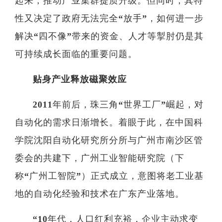
起来，推动产业集群提质升级。但同时，其特
性又决定了政府无法完全“放手”，如何进一步
研
解决“四不像”带来的资金、人才等掣肘仍是其
可持续成长面临的重要问题。
学
贴身产业释放磁聚效应
领
2011年前后，珠三角“世界工厂”崛起，对
研
自动化的需求日渐增长。着眼于此，在中国科
学院沈阳自动化研究所分所与广州市南沙区管
委会的共建下，广州工业智能研究院（下
称“广州工智院”）正式成立，意图将老工业基
地的自动化经验和技术在广东产业落地。
“10年代，人口红利充裕，企业主动求变