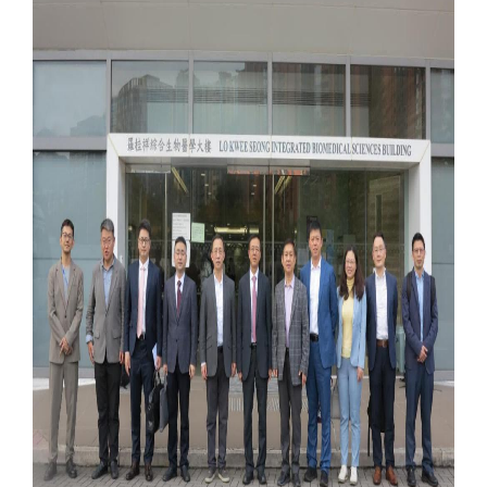
代谢
单细胞与
分子与
类器官与
创新医
创新药物
微生
生
院
实验